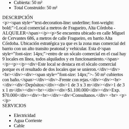
Cubierta: 50 m²
Total Construido: 50 m²
DESCRIPCIÓN
<p><span style="text-decoration-line: underline; font-weight:
bold;">Local comercial a metros de Fragueiro, Alta Córdoba -
ALQUILER</span></p><p>Se encuentra ubicado en calle Miguel
de Cervantes 686, a metros de calle Fragueiro, en barrio Alta
Córdoba. Ubicación estratégica ya que es la zona mas comercial del
barrio con un alto transito peatonal y vehicular. Esta d<span
style="font-size: 14px;">entro de un sócalo comercial en el cual hay
9 locales en línea, todos alquilados y en funcionamiento.</span>
</p><p></p><div>Este local se destaca en el sócalo comercial
porque es el resultado de dos locales que se unieron.</div><div>
<br></div><div><span style="font-size: 14px;">- 50 m² cubiertos
con baño.</span></div><div>-Frente con rejas.</div><div><br>
</div><div>Depósitos:</div><div>1 de 3 x 3 m</div><div>1 de 3
x 1 m</div><div><br></div><div>$1.100.000</div><div>Exp.
$70.000</div><div><br></div><div>Consultanos.</div> <br> <p>
</p>
SERVICIOS
Electricidad
Agua Corriente
Cable