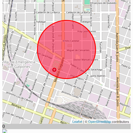
Leaflet
| ©
OpenStreetMap
contributors
0