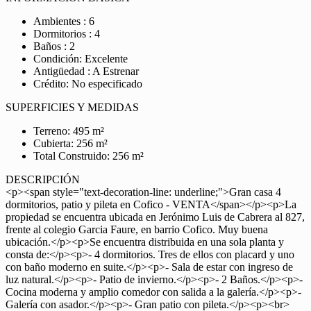
Ambientes : 6
Dormitorios : 4
Baños : 2
Condición: Excelente
Antigüedad : A Estrenar
Crédito: No especificado
SUPERFICIES Y MEDIDAS
Terreno: 495 m²
Cubierta: 256 m²
Total Construido: 256 m²
DESCRIPCIÓN
<p><span style="text-decoration-line: underline;">Gran casa 4
dormitorios, patio y pileta en Cofico - VENTA</span></p><p>La
propiedad se encuentra ubicada en Jerónimo Luis de Cabrera al 827,
frente al colegio Garcia Faure, en barrio Cofico. Muy buena
ubicación.</p><p>Se encuentra distribuida en una sola planta y
consta de:</p><p>- 4 dormitorios. Tres de ellos con placard y uno
con baño moderno en suite.</p><p>- Sala de estar con ingreso de
luz natural.</p><p>- Patio de invierno.</p><p>- 2 Baños.</p><p>-
Cocina moderna y amplio comedor con salida a la galería.</p><p>-
Galería con asador.</p><p>- Gran patio con pileta.</p><p><br>