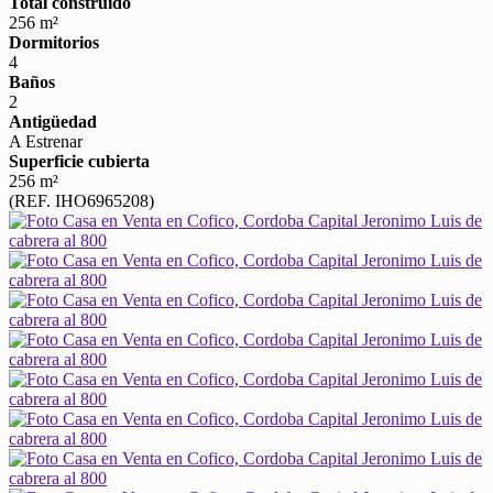
Total construido
256 m²
Dormitorios
4
Baños
2
Antigüedad
A Estrenar
Superficie cubierta
256 m²
(REF. IHO6965208)