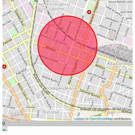
Leaflet
| ©
OpenStreetMap
contributors
0