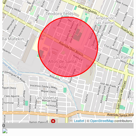
Leaflet
| ©
OpenStreetMap
contributors
0