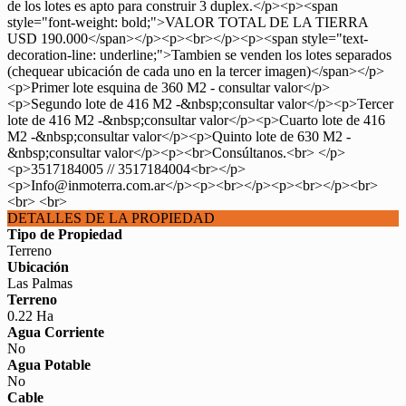
de los lotes es apto para construir 3 duplex.</p><p><span
style="font-weight: bold;">VALOR TOTAL DE LA TIERRA
USD 190.000</span></p><p><br></p><p><span style="text-
decoration-line: underline;">Tambien se venden los lotes separados
(chequear ubicación de cada uno en la tercer imagen)</span></p>
<p>Primer lote esquina de 360 M2 - consultar valor</p>
<p>Segundo lote de 416 M2 -&nbsp;consultar valor</p><p>Tercer
lote de 416 M2 -&nbsp;consultar valor</p><p>Cuarto lote de 416
M2 -&nbsp;consultar valor</p><p>Quinto lote de 630 M2 -
&nbsp;consultar valor</p><p><br>Consúltanos.<br> </p>
<p>3517184005 // 3517184004<br></p>
<p>Info@inmoterra.com.ar</p><p><br></p><p><br></p><br>
<br> <br>
DETALLES DE LA PROPIEDAD
Tipo de Propiedad
Terreno
Ubicación
Las Palmas
Terreno
0.22 Ha
Agua Corriente
No
Agua Potable
No
Cable