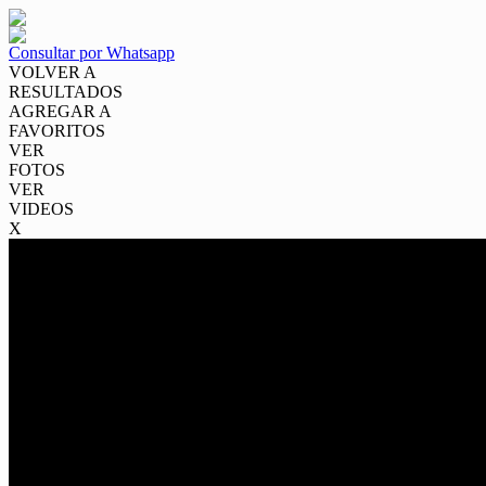
Consultar por Whatsapp
VOLVER A
RESULTADOS
AGREGAR A
FAVORITOS
VER
FOTOS
VER
VIDEOS
X