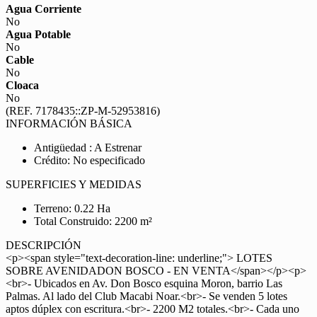
Agua Corriente
No
Agua Potable
No
Cable
No
Cloaca
No
(REF. 7178435::ZP-M-52953816)
INFORMACIÓN BÁSICA
Antigüedad : A Estrenar
Crédito: No especificado
SUPERFICIES Y MEDIDAS
Terreno: 0.22 Ha
Total Construido: 2200 m²
DESCRIPCIÓN
<p><span style="text-decoration-line: underline;"> LOTES
SOBRE AVENIDADON BOSCO - EN VENTA</span></p><p>
<br>- Ubicados en Av. Don Bosco esquina Moron, barrio Las
Palmas. Al lado del Club Macabi Noar.<br>- Se venden 5 lotes
aptos dúplex con escritura.<br>- 2200 M2 totales.<br>- Cada uno